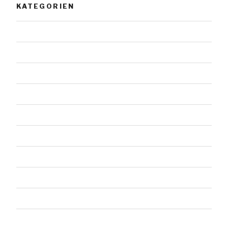
KATEGORIEN
Allgemein
Architektur
Doppelsteine
Einzelsteine
Felssteine
Gestaltete Steine
Landschaft
Malerei
Menschen
Tiere