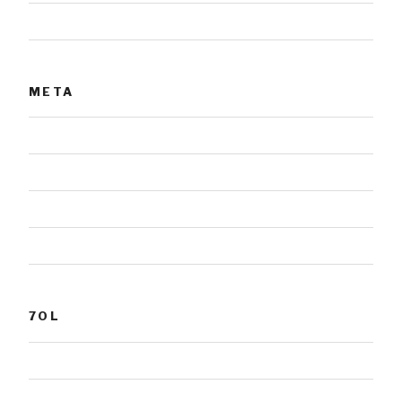
Urnensteine
META
Anmelden
Eintrags-Feed
Kommentar-Feed
WordPress.org
7OL
Grabmale
Fotografie