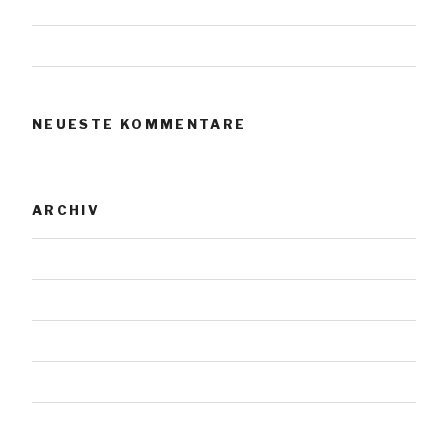
Urnensteine
Urnensteine
NEUESTE KOMMENTARE
ARCHIV
November 2023
Januar 2019
Juli 2018
Mai 2018