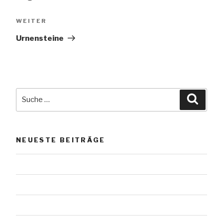
Nächster
WEITER
Beitrag
Urnensteine
Suche
Suche
nach:
NEUESTE BEITRÄGE
Das Werl vom Scharmützelsee
Urnensteine
Urnensteine