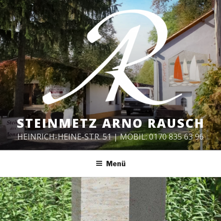
Zum
Inhalt
springen
STEINMETZ ARNO RAUSCH
HEINRICH-HEINE-STR. 51 | MOBIL: 0170 835 63 96
Menü