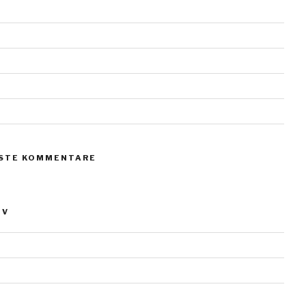
erl vom Scharmützelsee
teine
teine
teine
teine
STE KOMMENTARE
IV
ber 2023
 2019
18