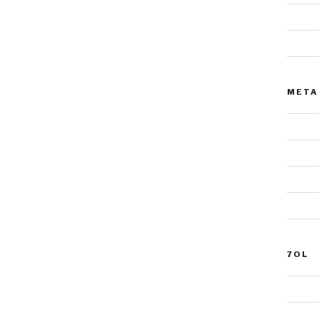
Tiere
Urnens
META
Anmel
Eintra
Komme
WordP
7OL
Grabm
Fotogr