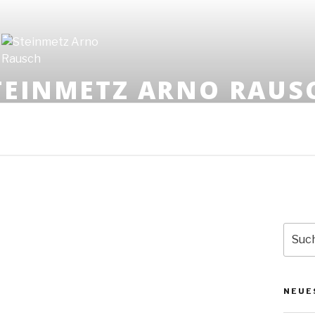
TEINMETZ ARNO RAUS
HEINRICH-HEINE-STR. 51 | MOBIL: 0170 835 63 9
Suche
nach:
NEUE