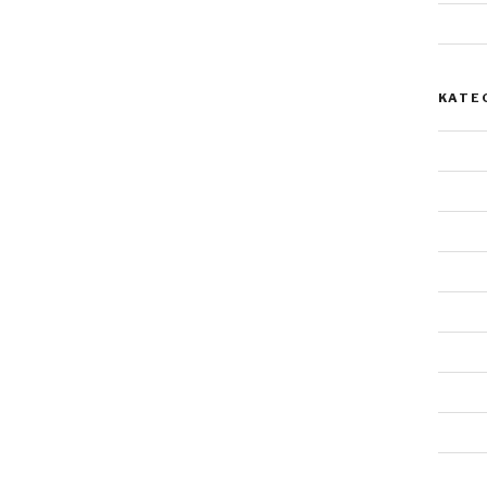
Mai 2
KATE
Allgem
Archit
Doppe
Einzel
Felsst
Gestal
Lands
Malere
Mensc