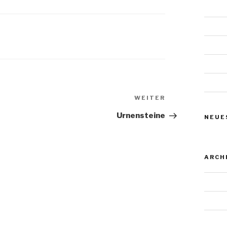
Das W
Urnens
Urnens
Urnens
Urnens
Nächster
WEITER
Beitrag
Urnensteine
NEUE
ARCH
Novem
Januar
Juli 20