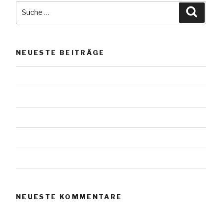
Suche
Suche
nach:
NEUESTE BEITRÄGE
Das Werl vom Scharmützelsee
Urnensteine
Urnensteine
Urnensteine
Urnensteine
NEUESTE KOMMENTARE