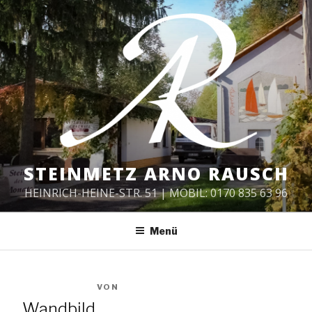
Zum
Inhalt
springen
STEINMETZ ARNO RAUSCH
HEINRICH-HEINE-STR. 51 | MOBIL: 0170 835 63 96
Menü
VERÖFFENTLICHT
31. JULI 2018
VON
SOPHIE
AM
Wandbild