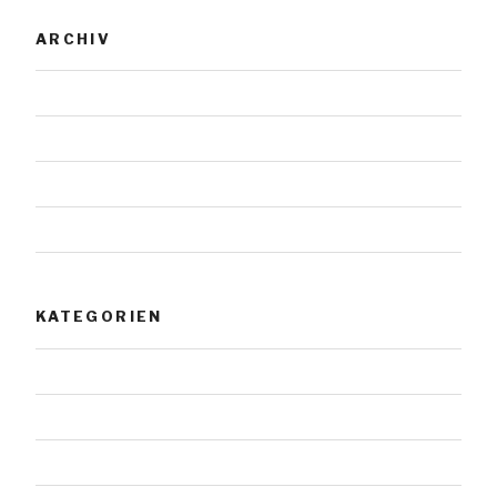
ARCHIV
November 2023
Januar 2019
Juli 2018
Mai 2018
KATEGORIEN
Allgemein
Architektur
Doppelsteine