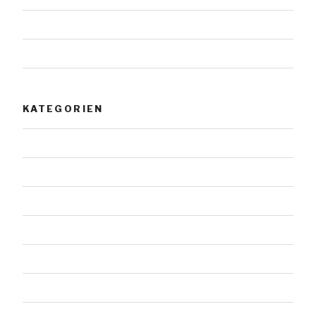
Juli 2018
Mai 2018
KATEGORIEN
Allgemein
Architektur
Doppelsteine
Einzelsteine
Felssteine
Gestaltete Steine