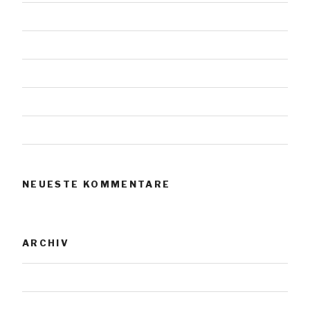
Das Werl vom Scharmützelsee
Urnensteine
Urnensteine
Urnensteine
Urnensteine
NEUESTE KOMMENTARE
ARCHIV
November 2023
Januar 2019