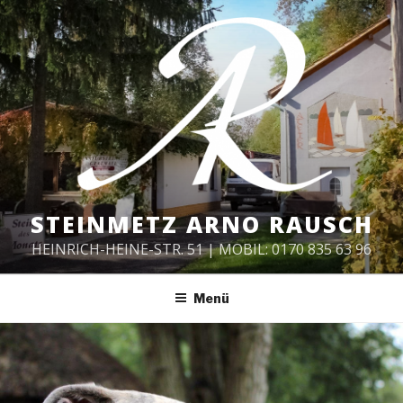
Zum
Inhalt
springen
STEINMETZ ARNO RAUSCH
HEINRICH-HEINE-STR. 51 | MOBIL: 0170 835 63 96
Menü