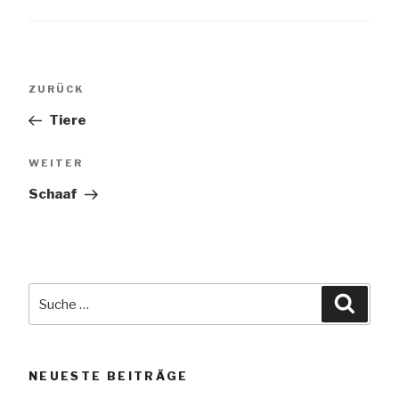
Beitragsnavigation
Vorheriger
ZURÜCK
Beitrag
Tiere
Nächster
WEITER
Beitrag
Schaaf
Suche
Suche
nach:
NEUESTE BEITRÄGE