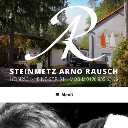
Zum
Inhalt
springen
STEINMETZ ARNO RAUSCH
HEINRICH-HEINE-STR. 51 | MOBIL: 0170 835 63 96
Menü