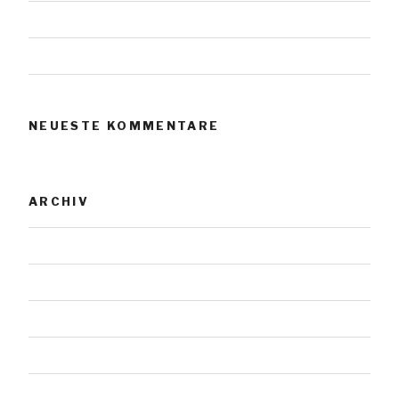
Urnensteine
Urnensteine
NEUESTE KOMMENTARE
ARCHIV
November 2023
Januar 2019
Juli 2018
Mai 2018