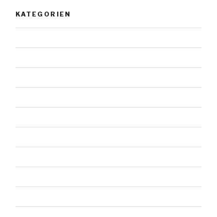
KATEGORIEN
Allgemein
Architektur
Doppelsteine
Einzelsteine
Felssteine
Gestaltete Steine
Landschaft
Malerei
Menschen
Tiere