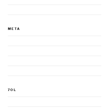
Urnensteine
META
Anmelden
Eintrags-Feed
Kommentar-Feed
WordPress.org
7OL
Grabmale