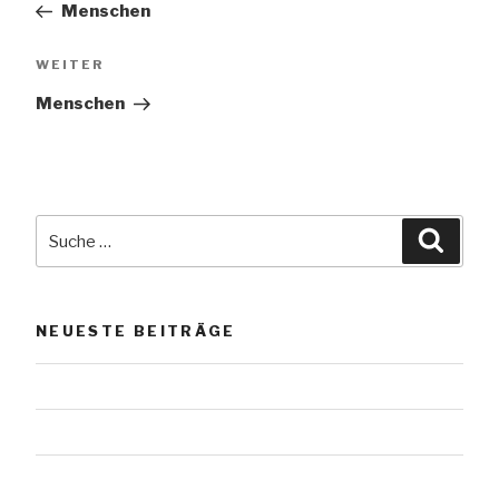
Menschen
Nächster
WEITER
Beitrag
Menschen
Suche
Suche
nach:
NEUESTE BEITRÄGE
Das Werl vom Scharmützelsee
Urnensteine
Urnensteine