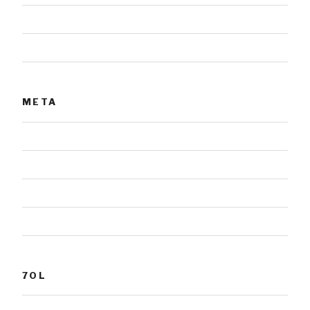
Tiere
Urnensteine
META
Anmelden
Eintrags-Feed
Kommentar-Feed
WordPress.org
7OL
Grabmale