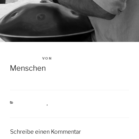
VERÖFFENTLICHT
11. MAI 2018
VON
SOPHIE
AM
Menschen
KATEGORIEN
ALLGEMEIN
,
MENSCHEN
Schreibe einen Kommentar