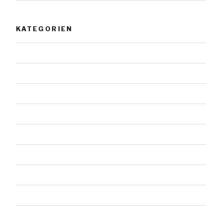
KATEGORIEN
Allgemein
Architektur
Doppelsteine
Einzelsteine
Felssteine
Gestaltete Steine
Landschaft
Malerei
Menschen