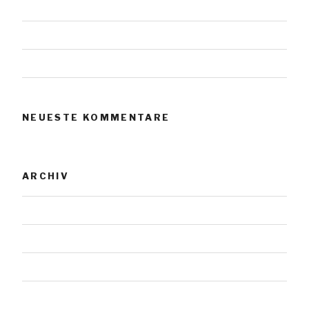
Urnensteine
Urnensteine
Urnensteine
NEUESTE KOMMENTARE
ARCHIV
November 2023
Januar 2019
Juli 2018
Mai 2018