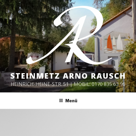
Zum
Inhalt
springen
STEINMETZ ARNO RAUSCH
HEINRICH-HEINE-STR. 51 | MOBIL: 0170 835 63 96
Menü