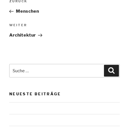
Vorheriger
ZURÜCK
Beitrag
Menschen
Nächster
WEITER
Beitrag
Architektur
Suche
Suche
nach:
NEUESTE BEITRÄGE
Das Werl vom Scharmützelsee
Urnensteine