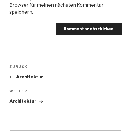
Browser für meinen nächsten Kommentar
speichern.
Beitragsnavigation
Vorheriger
ZURÜCK
Beitrag
Architektur
Nächster
WEITER
Beitrag
Architektur