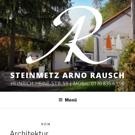
Zum
Inhalt
springen
STEINMETZ ARNO RAUSCH
HEINRICH-HEINE-STR. 51 | MOBIL: 0170 835 63 96
Menü
VERÖFFENTLICHT
11. MAI 2018
VON
SOPHIE
AM
Architektur