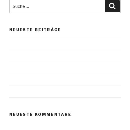
Suche
Suche
nach:
NEUESTE BEITRÄGE
Das Werl vom Scharmützelsee
Urnensteine
Urnensteine
Urnensteine
Urnensteine
NEUESTE KOMMENTARE