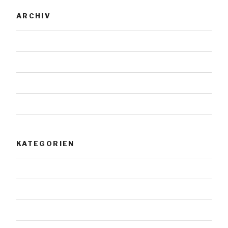
ARCHIV
November 2023
Januar 2019
Juli 2018
Mai 2018
KATEGORIEN
Allgemein
Architektur
Doppelsteine