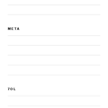
Urnensteine
META
Anmelden
Eintrags-Feed
Kommentar-Feed
WordPress.org
7OL
Grabmale