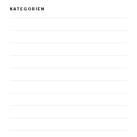
KATEGORIEN
Allgemein
Architektur
Doppelsteine
Einzelsteine
Felssteine
Gestaltete Steine
Landschaft
Malerei
Menschen
Tiere