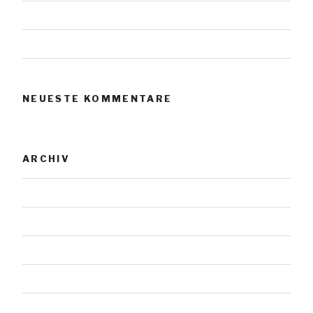
Urnensteine
Urnensteine
NEUESTE KOMMENTARE
ARCHIV
November 2023
Januar 2019
Juli 2018
Mai 2018