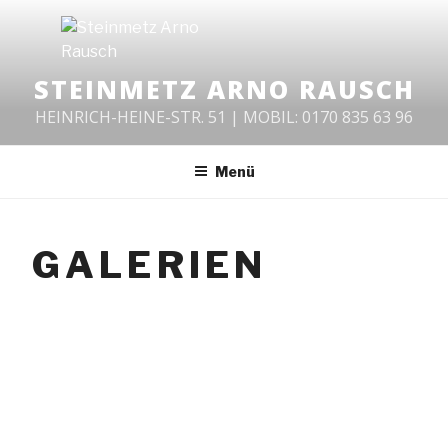
Zum
Inhalt
springen
STEINMETZ ARNO RAUSCH
HEINRICH-HEINE-STR. 51 | MOBIL: 0170 835 63 96
Menü
GALERIEN
VERÖFFENTLICHT
31. JULI 2018
AM
Katze