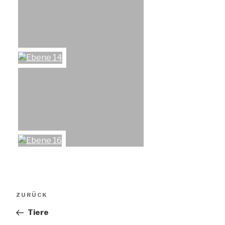
Beitragsnavigation
Vorheriger
ZURÜCK
Beitrag
Tiere