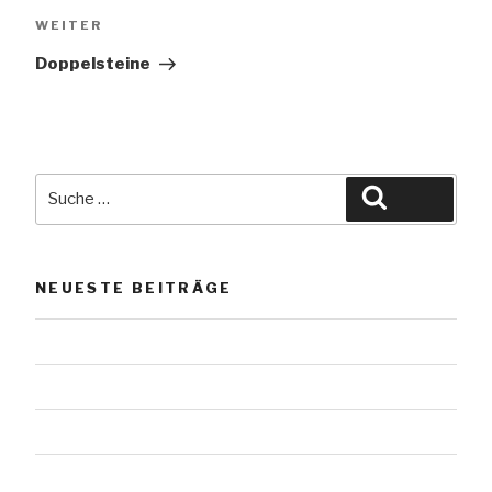
Nächster
WEITER
Beitrag
Doppelsteine
Suche
Suche
nach:
NEUESTE BEITRÄGE
Das Werl vom Scharmützelsee
Urnensteine
Urnensteine
Urnensteine