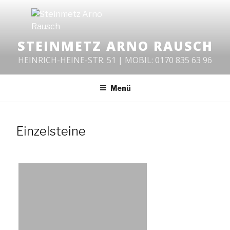
Zum
Inhalt
springen
STEINMETZ ARNO RAUSCH
HEINRICH-HEINE-STR. 51 | MOBIL: 0170 835 63 96
Menü
Einzelsteine