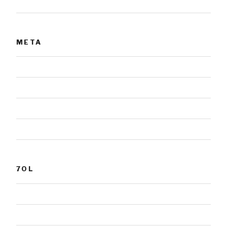
Urnensteine
META
Anmelden
Eintrags-Feed
Kommentar-Feed
WordPress.org
7OL
Grabmale
Fotografie