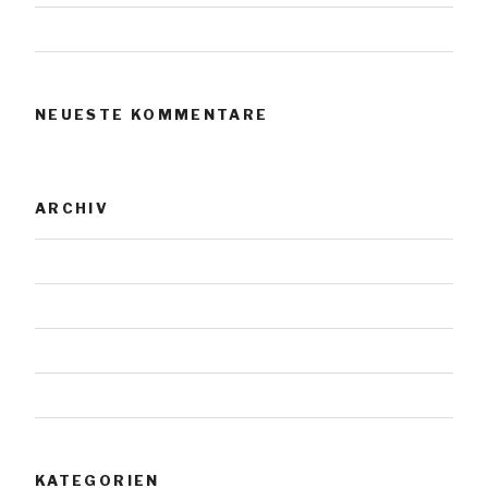
Urnensteine
NEUESTE KOMMENTARE
ARCHIV
November 2023
Januar 2019
Juli 2018
Mai 2018
KATEGORIEN