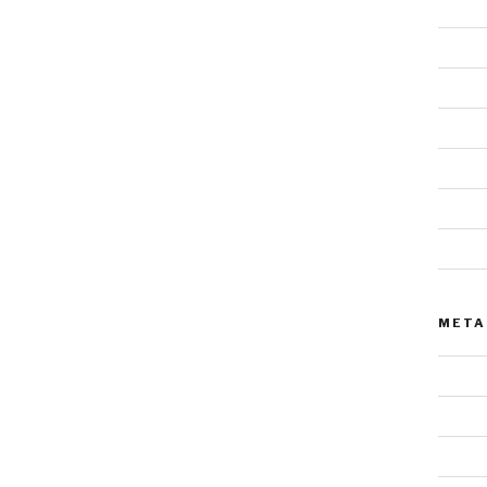
Felsst
Gestal
Lands
Malere
Mensc
Tiere
Urnens
META
Anmel
Eintra
Komme