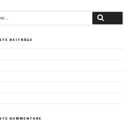
Suche
STE BEITRÄGE
erl vom Scharmützelsee
teine
teine
teine
teine
STE KOMMENTARE