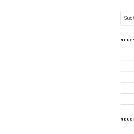
Suche
nach:
NEUE
Das W
Urnens
Urnens
Urnens
Urnens
NEUE