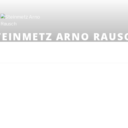
TEINMETZ ARNO RAUS
HEINRICH-HEINE-STR. 51 | MOBIL: 0170 835 63 9