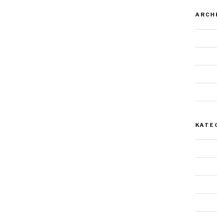
ARCH
Novem
Januar
Juli 20
Mai 2
KATE
Allgem
Archit
Doppe
Einzel