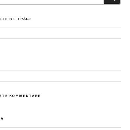
STE BEITRÄGE
erl vom Scharmützelsee
teine
teine
teine
teine
STE KOMMENTARE
IV