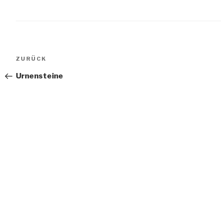
Beitragsnavigation
Vorheriger
ZURÜCK
Beitrag
Urnensteine