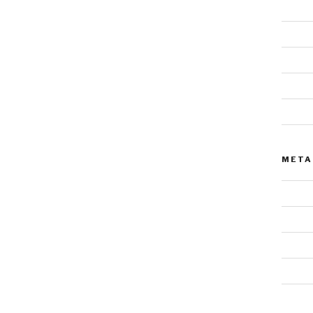
Lands
Malere
Mensc
Tiere
Urnens
META
Anmel
Eintra
Komme
WordP