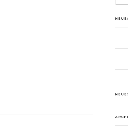
NEUE
Das W
Urnens
Urnens
Urnens
Urnens
NEUE
ARCH