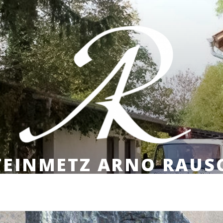
TEINMETZ ARNO RAUS
HEINRICH-HEINE-STR. 51 | MOBIL: 0170 835 63 9