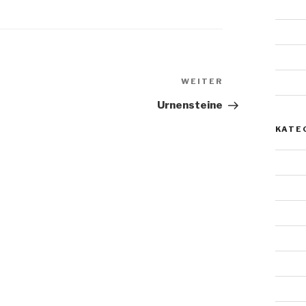
Novem
Januar
Juli 20
Nächster
Mai 2
WEITER
Beitrag
Urnensteine
KATE
Allgem
Archit
Doppe
Einzel
Felsst
Gestal