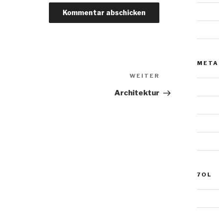
Tiere
Urnens
META
Nächster
WEITER
Beitrag
Anmel
Architektur
Eintra
Komme
WordP
7OL
Grabm
Fotogr