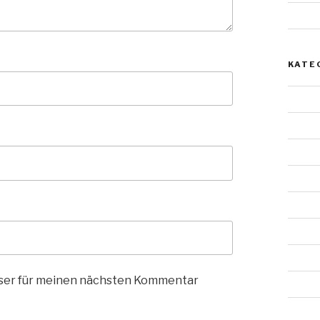
Mai 2
KATE
Allgem
Archit
Doppe
Einzel
Felsst
Gestal
Lands
wser für meinen nächsten Kommentar
Malere
Mensc