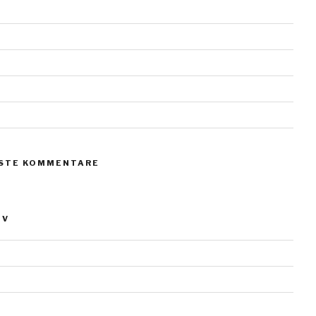
erl vom Scharmützelsee
teine
teine
teine
teine
STE KOMMENTARE
IV
ber 2023
 2019
18