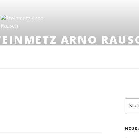
TEINMETZ ARNO RAUS
HEINRICH-HEINE-STR. 51 | MOBIL: 0170 835 63 9
Suche
nach:
NEUE