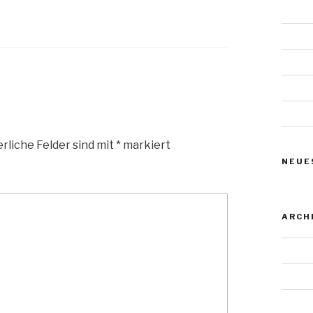
Das W
Urnens
Urnens
Urnens
Urnens
rliche Felder sind mit
*
markiert
NEUE
ARCH
Novem
Januar
Juli 20