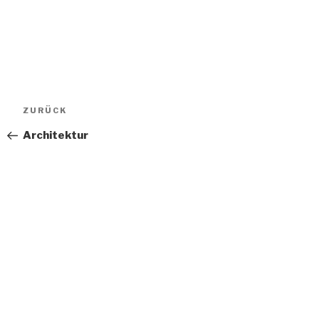
Beitragsnavigation
Vorheriger
ZURÜCK
Beitrag
Architektur