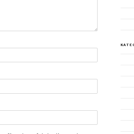
Januar
Juli 20
Mai 2
KATE
Allgem
Archit
Doppe
Einzel
Felsst
Gestal
Lands