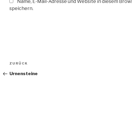
Name, E-Mail-Adresse und Website in diesem Bro
speichern.
Beitragsnavigation
Vorheriger
ZURÜCK
Beitrag
Urnensteine