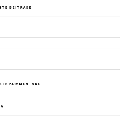
STE BEITRÄGE
erl vom Scharmützelsee
teine
teine
teine
teine
STE KOMMENTARE
IV
ber 2023