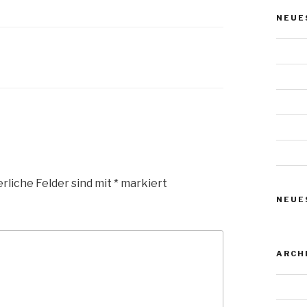
NEUE
Das W
Urnens
Urnens
Urnens
Urnens
rliche Felder sind mit
*
markiert
NEUE
ARCH
Novem