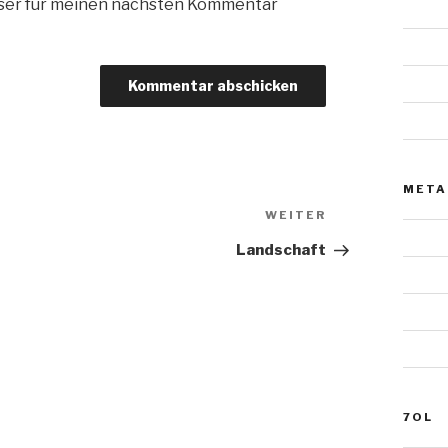
wser für meinen nächsten Kommentar
Malere
Mensc
Tiere
Urnens
META
Nächster
WEITER
Beitrag
Anmel
Landschaft
Eintra
Komme
WordP
7OL