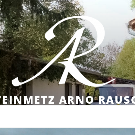
TEINMETZ ARNO RAUS
HEINRICH-HEINE-STR. 51 | MOBIL: 0170 835 63 9